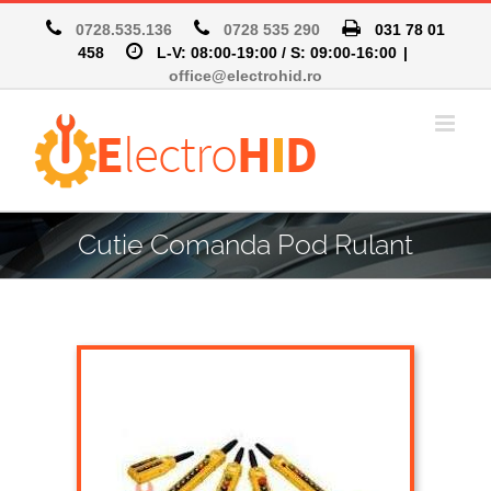
0728.535.136
0728 535 290
031 78 01
458
L-V: 08:00-19:00 / S: 09:00-16:00
|
office@electrohid.ro
Cutie Comanda Pod Rulant