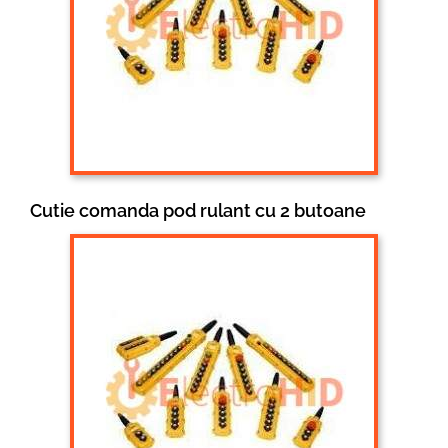
Cutie comanda pod rulant cu 2 butoane